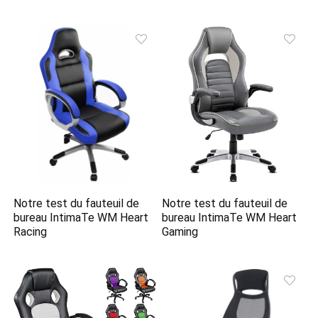
Notre test du fauteuil de
Notre test du fauteuil de
bureau IntimaTe WM Heart
bureau IntimaTe WM Heart
Racing
Gaming